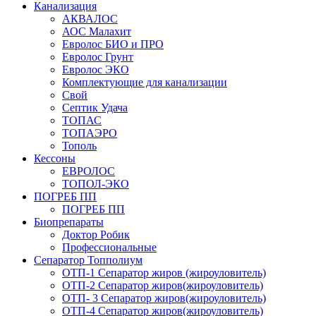
Канализация
АКВАЛОС
АОС Малахит
Евролос БИО и ПРО
Евролос Грунт
Евролос ЭКО
Комплектующие для канализации
Свой
Септик Удача
ТОПАС
ТОПАЭРО
Тополь
Кессоны
ЕВРОЛОС
ТОПОЛ-ЭКО
ПОГРЕБ ПП
ПОГРЕБ ПП
Биопрепараты
Доктор Робик
Профессиональные
Сепаратор Топполиум
ОТП-1 Сепаратор жиров (жироуловитель)
ОТП-2 Сепаратор жиров(жироуловитель)
ОТП- 3 Сепаратор жиров(жироуловитель)
ОТП-4 Сепаратор жиров(жироуловитель)