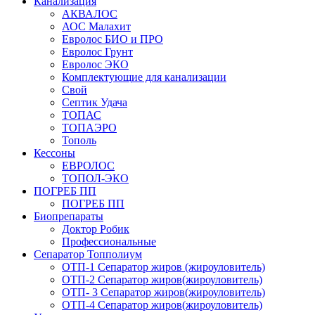
Канализация
АКВАЛОС
АОС Малахит
Евролос БИО и ПРО
Евролос Грунт
Евролос ЭКО
Комплектующие для канализации
Свой
Септик Удача
ТОПАС
ТОПАЭРО
Тополь
Кессоны
ЕВРОЛОС
ТОПОЛ-ЭКО
ПОГРЕБ ПП
ПОГРЕБ ПП
Биопрепараты
Доктор Робик
Профессиональные
Сепаратор Топполиум
ОТП-1 Сепаратор жиров (жироуловитель)
ОТП-2 Сепаратор жиров(жироуловитель)
ОТП- 3 Сепаратор жиров(жироуловитель)
ОТП-4 Сепаратор жиров(жироуловитель)