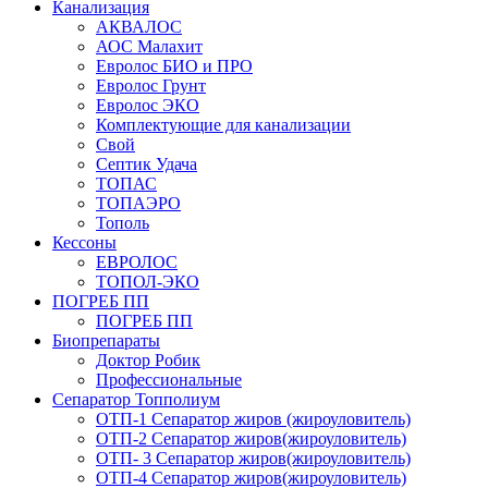
Канализация
АКВАЛОС
АОС Малахит
Евролос БИО и ПРО
Евролос Грунт
Евролос ЭКО
Комплектующие для канализации
Свой
Септик Удача
ТОПАС
ТОПАЭРО
Тополь
Кессоны
ЕВРОЛОС
ТОПОЛ-ЭКО
ПОГРЕБ ПП
ПОГРЕБ ПП
Биопрепараты
Доктор Робик
Профессиональные
Сепаратор Топполиум
ОТП-1 Сепаратор жиров (жироуловитель)
ОТП-2 Сепаратор жиров(жироуловитель)
ОТП- 3 Сепаратор жиров(жироуловитель)
ОТП-4 Сепаратор жиров(жироуловитель)