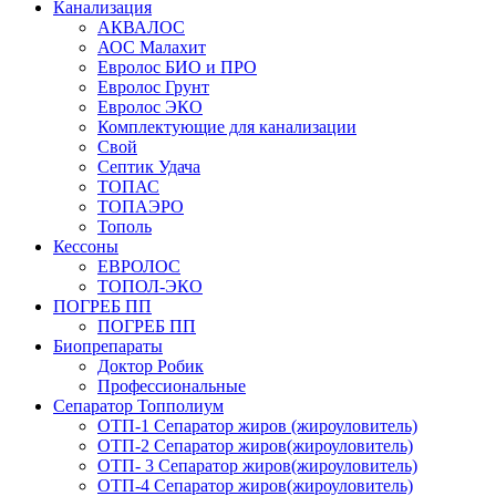
Канализация
АКВАЛОС
АОС Малахит
Евролос БИО и ПРО
Евролос Грунт
Евролос ЭКО
Комплектующие для канализации
Свой
Септик Удача
ТОПАС
ТОПАЭРО
Тополь
Кессоны
ЕВРОЛОС
ТОПОЛ-ЭКО
ПОГРЕБ ПП
ПОГРЕБ ПП
Биопрепараты
Доктор Робик
Профессиональные
Сепаратор Топполиум
ОТП-1 Сепаратор жиров (жироуловитель)
ОТП-2 Сепаратор жиров(жироуловитель)
ОТП- 3 Сепаратор жиров(жироуловитель)
ОТП-4 Сепаратор жиров(жироуловитель)