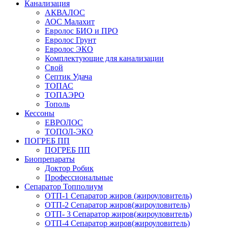
Канализация
АКВАЛОС
АОС Малахит
Евролос БИО и ПРО
Евролос Грунт
Евролос ЭКО
Комплектующие для канализации
Свой
Септик Удача
ТОПАС
ТОПАЭРО
Тополь
Кессоны
ЕВРОЛОС
ТОПОЛ-ЭКО
ПОГРЕБ ПП
ПОГРЕБ ПП
Биопрепараты
Доктор Робик
Профессиональные
Сепаратор Топполиум
ОТП-1 Сепаратор жиров (жироуловитель)
ОТП-2 Сепаратор жиров(жироуловитель)
ОТП- 3 Сепаратор жиров(жироуловитель)
ОТП-4 Сепаратор жиров(жироуловитель)