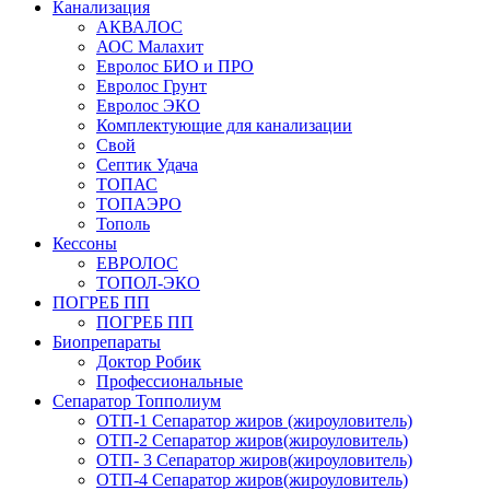
Канализация
АКВАЛОС
АОС Малахит
Евролос БИО и ПРО
Евролос Грунт
Евролос ЭКО
Комплектующие для канализации
Свой
Септик Удача
ТОПАС
ТОПАЭРО
Тополь
Кессоны
ЕВРОЛОС
ТОПОЛ-ЭКО
ПОГРЕБ ПП
ПОГРЕБ ПП
Биопрепараты
Доктор Робик
Профессиональные
Сепаратор Топполиум
ОТП-1 Сепаратор жиров (жироуловитель)
ОТП-2 Сепаратор жиров(жироуловитель)
ОТП- 3 Сепаратор жиров(жироуловитель)
ОТП-4 Сепаратор жиров(жироуловитель)