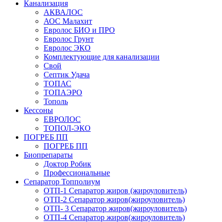
Канализация
АКВАЛОС
АОС Малахит
Евролос БИО и ПРО
Евролос Грунт
Евролос ЭКО
Комплектующие для канализации
Свой
Септик Удача
ТОПАС
ТОПАЭРО
Тополь
Кессоны
ЕВРОЛОС
ТОПОЛ-ЭКО
ПОГРЕБ ПП
ПОГРЕБ ПП
Биопрепараты
Доктор Робик
Профессиональные
Сепаратор Топполиум
ОТП-1 Сепаратор жиров (жироуловитель)
ОТП-2 Сепаратор жиров(жироуловитель)
ОТП- 3 Сепаратор жиров(жироуловитель)
ОТП-4 Сепаратор жиров(жироуловитель)