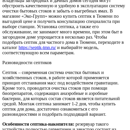
Владельцы загородных и дачных домов сегодня могут
обустроить качественную и удобную в эксплуатации систему
очистки бытовых стоков и забыть о выгребных ямах. В
магазине «Эко-Групп» можно купить септик в Тюмени по
выгодной цене и получить консультацию специалиста при
выборе станции. Установка септика, а также его
обслуживание, не занимают много времени, при этом быт в
загородном доме упрощается в несколько раз. Чтобы
подобрать септик для частного дома в Тюмени, переходите в
каталог
https://septik-tmn.ru/
и выбирайте модель,
соответствующую всем параметрам.
Разновидности септиков
Септик – современная система очистки бытовых и
хозяйственных стоков, в работе которой применяется
принцип отстаивания масс под воздействием гравитации.
Кроме того, проводится очистка стоков при помощи
биопрепаратов, содержащих анаэробные и аэробные
бактерии, для которых состав стоков является питательной
средой. Монтаж септика занимает 1-2 дня, чтобы купить
септик для дома, достаточно ознакомиться с его
разновидностями и подобрать подходящий вариант.
Особенности септика-накопителя:
резервуар такого
устройства полностью герметичен и зачастую состоит из