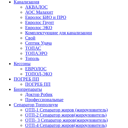
Канализация
АКВАЛОС
АОС Малахит
Евролос БИО и ПРО
Евролос Грунт
Евролос ЭКО
Комплектующие для канализации
Свой
Септик Удача
ТОПАС
ТОПАЭРО
Тополь
Кессоны
ЕВРОЛОС
ТОПОЛ-ЭКО
ПОГРЕБ ПП
ПОГРЕБ ПП
Биопрепараты
Доктор Робик
Профессиональные
Сепаратор Топполиум
ОТП-1 Сепаратор жиров (жироуловитель)
ОТП-2 Сепаратор жиров(жироуловитель)
ОТП- 3 Сепаратор жиров(жироуловитель)
ОТП-4 Сепаратор жиров(жироуловитель)