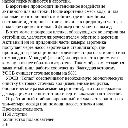
насоса перекачиваются в аэротенк.
В аэротенке происходит интенсивное воздействие
активного ила на стоки. После аэротенка смесь воды и ила
попадает во вторичный отстойник, где в спокойном
состоянии идет процесс отделения ила в придонную часть, а
вода через дополнительный фильтр поступает на выход.
В этот момент жировая пленка, образующаяся во вторичном
отстойнике, удаляется жироуловителем обратно в аэротенк.
Активный ил из придонной части камеры аэротенка
поступает через насос аэротенка в стабилизатор, где
происходит гравитационное отделение старого активного ила
от молодого. Молодой (легкий) ил перетекает в приемную
камеру, а из нее обратно в аэротенк. Таким образом, создается
замкнутый цикл работы сооружения, благодаря которому
УОСВ очищает сточные воды на 98%.
УОСВ "Топас" обеспечивают необходимую биологическую
очистку бытовых сточных вод (взвешенные вещества,
биологические разлагаемые загрязнения), что подтверждено
декларациями о соответствии и сертификатами соответствия.
Отработанный стабилизированный ил удаляется один раз в
три-четыре месяца при помощи насоса откачки ила.
Производительность
1150 л/сутки
Количество пользователей
2-6