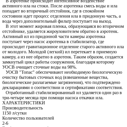
В аэротенке происходит интенсивное воздействие
активного ила на стоки. После аэротенка смесь воды и ила
попадает во вторичный отстойник, где в спокойном
состоянии идет процесс отделения ила в придонную часть, а
вода через дополнительный фильтр поступает на выход.
В этот момент жировая пленка, образующаяся во вторичном
отстойнике, удаляется жироуловителем обратно в аэротенк.
Активный ил из придонной части камеры аэротенка
поступает через насос аэротенка в стабилизатор, где
происходит гравитационное отделение старого активного ила
от молодого. Молодой (легкий) ил перетекает в приемную
камеру, а из нее обратно в аэротенк. Таким образом, создается
замкнутый цикл работы сооружения, благодаря которому
УОСВ очищает сточные воды на 98%.
УОСВ "Топас" обеспечивают необходимую биологическую
очистку бытовых сточных вод (взвешенные вещества,
биологические разлагаемые загрязнения), что подтверждено
декларациями о соответствии и сертификатами соответствия.
Отработанный стабилизированный ил удаляется один раз в
три-четыре месяца при помощи насоса откачки ила.
ХАРАКТЕРИСТИКИ
Производительность
1150 л/сутки
Количество пользователей
2-6