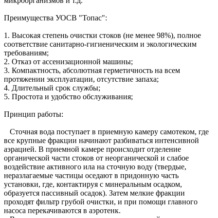
микроорганизмов и т.д.
Преимущества УОСВ "Топас":
1. Высокая степень очистки стоков (не менее 98%), полное
соответствие санитарно-гигиеническим и экологическим
требованиям;
2. Отказ от ассенизационной машины;
3. Компактность, абсолютная герметичность на всем
протяжении эксплуатации, отсутствие запаха;
4. Длительный срок службы;
5. Простота и удобство обслуживания;
Принцип работы:
Сточная вода поступает в приемную камеру самотеком, где
все крупные фракции начинают разбиваться интенсивной
аэрацией. В приемной камере происходит отделение
органической части стоков от неорганической и слабое
воздействие активного ила на сточную воду (твердые,
неразлагаемые частицы оседают в придонную часть
установки, где, контактируя с минеральным осадком,
образуется пассивный осадок). Затем мелкие фракции
проходят фильтр грубой очистки, и при помощи главного
насоса перекачиваются в аэротенк.