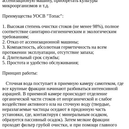
ассенизационую машину, приобретать культуры
микроорганизмов и т.д.
Преимущества УОСВ "Топас":
1. Высокая степень очистки стоков (не менее 98%), полное
соответствие санитарно-гигиеническим и экологическим
требованиям;
2. Отказ от ассенизационной машины;
3. Компактность, абсолютная герметичность на всем
протяжении эксплуатации, отсутствие запаха;
4. Длительный срок службы;
5. Простота и удобство обслуживания;
Принцип работы:
Сточная вода поступает в приемную камеру самотеком, где
все крупные фракции начинают разбиваться интенсивной
аэрацией. В приемной камере происходит отделение
органической части стоков от неорганической и слабое
воздействие активного ила на сточную воду (твердые,
неразлагаемые частицы оседают в придонную часть
установки, где, контактируя с минеральным осадком,
образуется пассивный осадок). Затем мелкие фракции
проходят фильтр грубой очистки, и при помощи главного