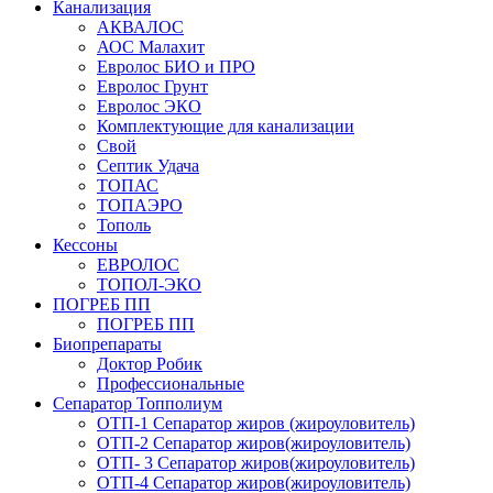
Канализация
АКВАЛОС
АОС Малахит
Евролос БИО и ПРО
Евролос Грунт
Евролос ЭКО
Комплектующие для канализации
Свой
Септик Удача
ТОПАС
ТОПАЭРО
Тополь
Кессоны
ЕВРОЛОС
ТОПОЛ-ЭКО
ПОГРЕБ ПП
ПОГРЕБ ПП
Биопрепараты
Доктор Робик
Профессиональные
Сепаратор Топполиум
ОТП-1 Сепаратор жиров (жироуловитель)
ОТП-2 Сепаратор жиров(жироуловитель)
ОТП- 3 Сепаратор жиров(жироуловитель)
ОТП-4 Сепаратор жиров(жироуловитель)