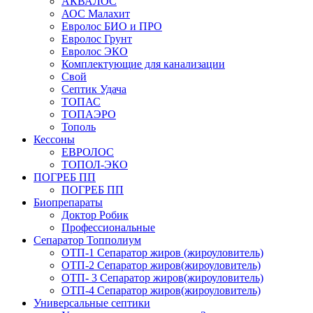
АКВАЛОС
АОС Малахит
Евролос БИО и ПРО
Евролос Грунт
Евролос ЭКО
Комплектующие для канализации
Свой
Септик Удача
ТОПАС
ТОПАЭРО
Тополь
Кессоны
ЕВРОЛОС
ТОПОЛ-ЭКО
ПОГРЕБ ПП
ПОГРЕБ ПП
Биопрепараты
Доктор Робик
Профессиональные
Сепаратор Топполиум
ОТП-1 Сепаратор жиров (жироуловитель)
ОТП-2 Сепаратор жиров(жироуловитель)
ОТП- 3 Сепаратор жиров(жироуловитель)
ОТП-4 Сепаратор жиров(жироуловитель)
Универсальные септики