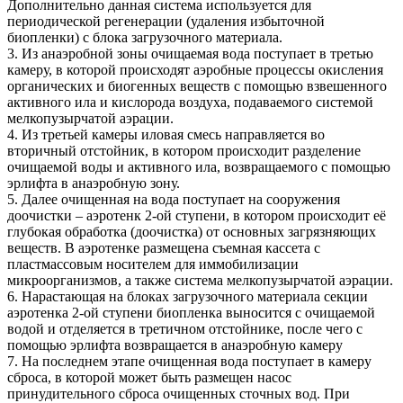
Дополнительно данная система используется для
периодической регенерации (удаления избыточной
биопленки) с блока загрузочного материала.
3. Из анаэробной зоны очищаемая вода поступает в третью
камеру, в которой происходят аэробные процессы окисления
органических и биогенных веществ с помощью взвешенного
активного ила и кислорода воздуха, подаваемого системой
мелкопузырчатой аэрации.
4. Из третьей камеры иловая смесь направляется во
вторичный отстойник, в котором происходит разделение
очищаемой воды и активного ила, возвращаемого с помощью
эрлифта в анаэробную зону.
5. Далее очищенная на вода поступает на сооружения
доочистки – аэротенк 2-ой ступени, в котором происходит её
глубокая обработка (доочистка) от основных загрязняющих
веществ. В аэротенке размещена съемная кассета с
пластмассовым носителем для иммобилизации
микроорганизмов, а также система мелкопузырчатой аэрации.
6. Нарастающая на блоках загрузочного материала секции
аэротенка 2-ой ступени биопленка выносится с очищаемой
водой и отделяется в третичном отстойнике, после чего с
помощью эрлифта возвращается в анаэробную камеру
7. На последнем этапе очищенная вода поступает в камеру
сброса, в которой может быть размещен насос
принудительного сброса очищенных сточных вод. При