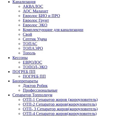
Канализация
АКВАЛОС
АОС Малахит
Евролос БИО и ПРО
Евролос Грунт
Евролос ЭКО
Комплектующие для канализации
Свой
Септик Удача
ТОПАС
ТОПАЭРО
Тополь
Кессоны
ЕВРОЛОС
ТОПОЛ-ЭКО
ПОГРЕБ ПП
ПОГРЕБ ПП
Биопрепараты
Доктор Робик
Профессиональные
Сепаратор Топполиум
ОТП-1 Сепаратор жиров (жироуловитель)
ОТП-2 Сепаратор жиров(жироуловитель)
ОТП- 3 Сепаратор жиров(жироуловитель)
ОТП-4 Сепаратор жиров(жироуловитель)