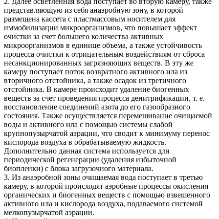
2. Далее осветленная вода поступает во вторую камеру, также
представляющую из себя анаэробную зону, в которой
размещена кассета с пластмассовым носителем для
иммобилизации микроорганизмов, что повышает эффект
очистки за счет большего количества активных
микроорганизмов в единице объема, а также устойчивость
процесса очистки к отрицательным воздействиям от сброса
несанкционированных загрязняющих веществ. В эту же
камеру поступает поток возвратного активного ила из
вторичного отстойника, а также осадок из третичного
отстойника. В камере происходит удаление биогенных
веществ за счет проведения процесса денитрификации, т. е.
восстановление соединений азота до его газообразного
состояния. Также осуществляется перемешивание очищаемой
воды и активного ила с помощью системы слабой
крупнопузырчатой аэрации, что сводит к минимуму перенос
кислорода воздуха в обрабатываемую жидкость.
Дополнительно данная система используется для
периодической регенерации (удаления избыточной
биопленки) с блока загрузочного материала.
3. Из анаэробной зоны очищаемая вода поступает в третью
камеру, в которой происходят аэробные процессы окисления
органических и биогенных веществ с помощью взвешенного
активного ила и кислорода воздуха, подаваемого системой
мелкопузырчатой аэрации.