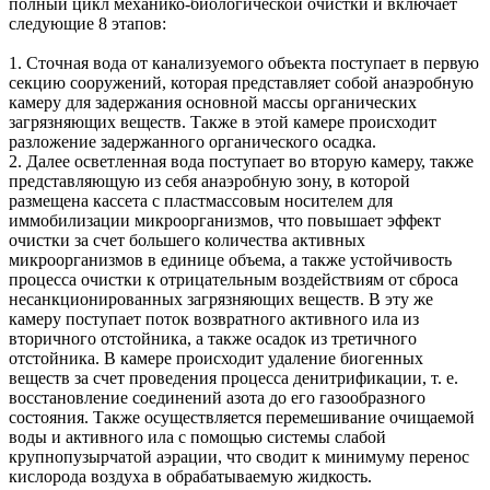
полный цикл механико-биологической очистки и включает
следующие 8 этапов:
1. Сточная вода от канализуемого объекта поступает в первую
секцию сооружений, которая представляет собой анаэробную
камеру для задержания основной массы органических
загрязняющих веществ. Также в этой камере происходит
разложение задержанного органического осадка.
2. Далее осветленная вода поступает во вторую камеру, также
представляющую из себя анаэробную зону, в которой
размещена кассета с пластмассовым носителем для
иммобилизации микроорганизмов, что повышает эффект
очистки за счет большего количества активных
микроорганизмов в единице объема, а также устойчивость
процесса очистки к отрицательным воздействиям от сброса
несанкционированных загрязняющих веществ. В эту же
камеру поступает поток возвратного активного ила из
вторичного отстойника, а также осадок из третичного
отстойника. В камере происходит удаление биогенных
веществ за счет проведения процесса денитрификации, т. е.
восстановление соединений азота до его газообразного
состояния. Также осуществляется перемешивание очищаемой
воды и активного ила с помощью системы слабой
крупнопузырчатой аэрации, что сводит к минимуму перенос
кислорода воздуха в обрабатываемую жидкость.