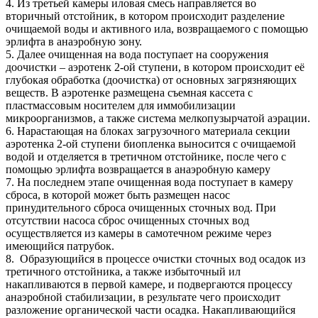
4. Из третьей камеры иловая смесь направляется во
вторичный отстойник, в котором происходит разделение
очищаемой воды и активного ила, возвращаемого с помощью
эрлифта в анаэробную зону.
5. Далее очищенная на вода поступает на сооружения
доочистки – аэротенк 2-ой ступени, в котором происходит её
глубокая обработка (доочистка) от основных загрязняющих
веществ. В аэротенке размещена съемная кассета с
пластмассовым носителем для иммобилизации
микроорганизмов, а также система мелкопузырчатой аэрации.
6. Нарастающая на блоках загрузочного материала секции
аэротенка 2-ой ступени биопленка выносится с очищаемой
водой и отделяется в третичном отстойнике, после чего с
помощью эрлифта возвращается в анаэробную камеру
7. На последнем этапе очищенная вода поступает в камеру
сброса, в которой может быть размещен насос
принудительного сброса очищенных сточных вод. При
отсутствии насоса сброс очищенных сточных вод
осуществляется из камеры в самотечном режиме через
имеющийся патрубок.
8. Образующийся в процессе очистки сточных вод осадок из
третичного отстойника, а также избыточный ил
накапливаются в первой камере, и подвергаются процессу
анаэробной стабилизации, в результате чего происходит
разложение органической части осадка. Накапливающийся