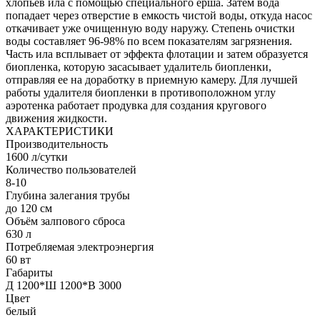
хлопьев ила с помощью специального ерша. Затем вода
попадает через отверстие в емкость чистой воды, откуда насос
откачивает уже очищенную воду наружу. Степень очистки
воды составляет 96-98% по всем показателям загрязнения.
Часть ила всплывает от эффекта флотации и затем образуется
биопленка, которую засасывает удалитель биопленки,
отправляя ее на доработку в приемную камеру. Для лучшей
работы удалителя биопленки в противоположном углу
аэротенка работает продувка для создания кругового
движения жидкости.
ХАРАКТЕРИСТИКИ
Производительность
1600 л/сутки
Количество пользователей
8-10
Глубина залегания трубы
до 120 см
Объём залпового сброса
630 л
Потребляемая электроэнергия
60 вт
Габариты
Д 1200*Ш 1200*В 3000
Цвет
белый