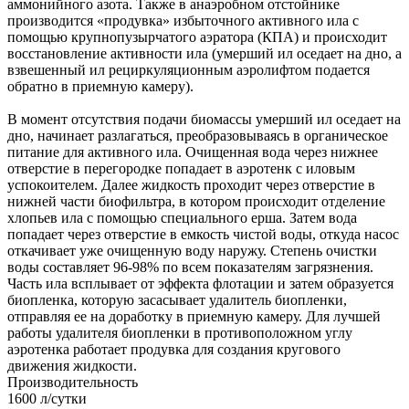
аммонийного азота. Также в анаэробном отстойнике
производится «продувка» избыточного активного ила с
помощью крупнопузырчатого аэратора (КПА) и происходит
восстановление активности ила (умерший ил оседает на дно, а
взвешенный ил рециркуляционным аэролифтом подается
обратно в приемную камеру).
В момент отсутствия подачи биомассы умерший ил оседает на
дно, начинает разлагаться, преобразовываясь в органическое
питание для активного ила. Очищенная вода через нижнее
отверстие в перегородке попадает в аэротенк с иловым
успокоителем. Далее жидкость проходит через отверстие в
нижней части биофильтра, в котором происходит отделение
хлопьев ила с помощью специального ерша. Затем вода
попадает через отверстие в емкость чистой воды, откуда насос
откачивает уже очищенную воду наружу. Степень очистки
воды составляет 96-98% по всем показателям загрязнения.
Часть ила всплывает от эффекта флотации и затем образуется
биопленка, которую засасывает удалитель биопленки,
отправляя ее на доработку в приемную камеру. Для лучшей
работы удалителя биопленки в противоположном углу
аэротенка работает продувка для создания кругового
движения жидкости.
Производительность
1600 л/сутки