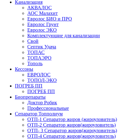
Канализация
АКВАЛОС
АОС Малахит
Евролос БИО и ПРО
Евролос Грунт
Евролос ЭКО
Комплектующие для канализации
Свой
Септик Удача
ТОПАС
ТОПАЭРО
Тополь
Кессоны
ЕВРОЛОС
ТОПОЛ-ЭКО
ПОГРЕБ ПП
ПОГРЕБ ПП
Биопрепараты
Доктор Робик
Профессиональные
Сепаратор Топполиум
ОТП-1 Сепаратор жиров (жироуловитель)
ОТП-2 Сепаратор жиров(жироуловитель)
ОТП- 3 Сепаратор жиров(жироуловитель)
ОТП-4 Сепаратор жиров(жироуловитель)