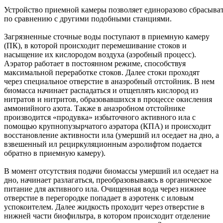
Устройство приемной камеры позволяет единоразово сбрасыват
по сравнению с другими подобными станциями.
Загрязненные сточные воды поступают в приемную камеру
(ПК), в которой происходит перемешивание стоков и
насыщение их кислородом воздуха (аэробный процесс).
Аэратор работает в постоянном режиме, способствуя
максимальной переработке стоков. Далее стоки проходят
через специальное отверстие в анаэробный отстойник. В нем
биомасса начинает распадаться и отщеплять кислород из
нитратов и нитритов, образовавшихся в процессе окисления
аммонийного азота. Также в анаэробном отстойнике
производится «продувка» избыточного активного ила с
помощью крупнопузырчатого аэратора (КПА) и происходит
восстановление активности ила (умерший ил оседает на дно, а
взвешенный ил рециркуляционным аэролифтом подается
обратно в приемную камеру).
В момент отсутствия подачи биомассы умерший ил оседает на
дно, начинает разлагаться, преобразовываясь в органическое
питание для активного ила. Очищенная вода через нижнее
отверстие в перегородке попадает в аэротенк с иловым
успокоителем. Далее жидкость проходит через отверстие в
нижней части биофильтра, в котором происходит отделение