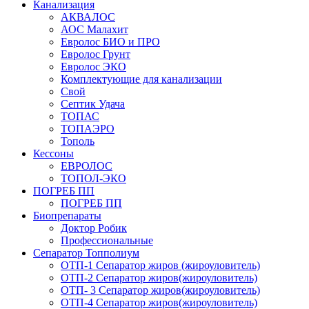
Канализация
АКВАЛОС
АОС Малахит
Евролос БИО и ПРО
Евролос Грунт
Евролос ЭКО
Комплектующие для канализации
Свой
Септик Удача
ТОПАС
ТОПАЭРО
Тополь
Кессоны
ЕВРОЛОС
ТОПОЛ-ЭКО
ПОГРЕБ ПП
ПОГРЕБ ПП
Биопрепараты
Доктор Робик
Профессиональные
Сепаратор Топполиум
ОТП-1 Сепаратор жиров (жироуловитель)
ОТП-2 Сепаратор жиров(жироуловитель)
ОТП- 3 Сепаратор жиров(жироуловитель)
ОТП-4 Сепаратор жиров(жироуловитель)