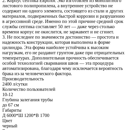
2. Корпус септика Евролос Эко изготовлен из монолитного
листового полипропилена, а внутреннее устройство не
содержит ни одного элемента, состоящего из стали и других
материалов, подверженных быстрой коррозии и разрушению
в агрессивной среде. Именно по этой причине средний срок
службы септика составляет 50 лет — даже через столько
времени корпус не окислится, не заржавеет и не сгниет.
3. Не последнее по значимости достоинство — простота и
надежность конструкции, которая выполнена в форме
цилиндра. Эта форма наиболее устойчива к высоким
нагрузкам, его не раздавит грунтом даже при отрицательных
температурах. Дополнительная прочность обеспечивается
особой технологией сваривания швов — эта процедура
автоматизирована, благодаря чему исключается вероятность
брака из-за человеческого фактора.
Производительность
2400 л/сутки
Количество пользователей
10-12
Глубина залегания трубы
до 67 см
Габариты
Д 6000*Ш 1200*В 1700
Цвет
черный