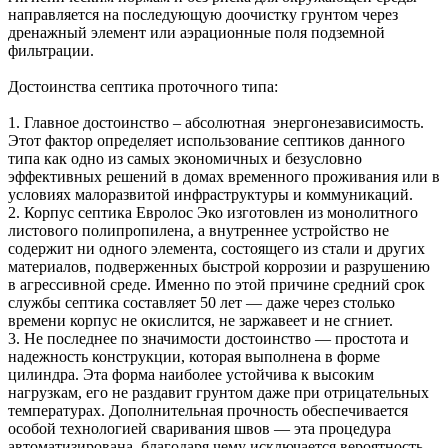
направляется на последующую доочистку грунтом через
дренажный элемент или аэрационные поля подземной
фильтрации.
Достоинства септика проточного типа:
1. Главное достоинство – абсолютная энергонезависимость.
Этот фактор определяет использование септиков данного
типа как одно из самых экономичных и безусловно
эффективных решений в домах временного проживания или в
условиях малоразвитой инфраструктуры и коммуникаций.
2. Корпус септика Евролос Эко изготовлен из монолитного
листового полипропилена, а внутреннее устройство не
содержит ни одного элемента, состоящего из стали и других
материалов, подверженных быстрой коррозии и разрушению
в агрессивной среде. Именно по этой причине средний срок
службы септика составляет 50 лет — даже через столько
времени корпус не окислится, не заржавеет и не сгниет.
3. Не последнее по значимости достоинство — простота и
надежность конструкции, которая выполнена в форме
цилиндра. Эта форма наиболее устойчива к высоким
нагрузкам, его не раздавит грунтом даже при отрицательных
температурах. Дополнительная прочность обеспечивается
особой технологией сваривания швов — эта процедура
автоматизирована, благодаря чему исключается вероятность