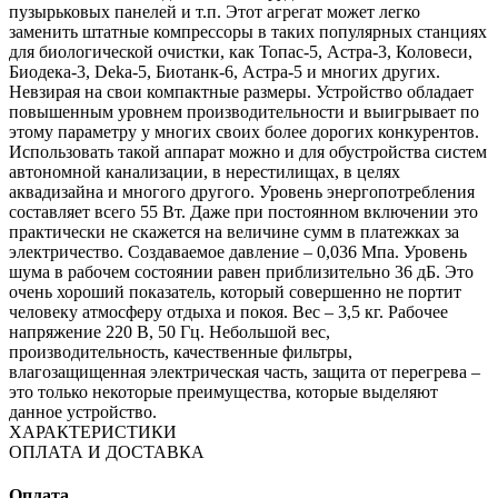
пузырьковых панелей и т.п. Этот агрегат может легко
заменить штатные компрессоры в таких популярных станциях
для биологической очистки, как Топас-5, Астра-3, Коловеси,
Биодека-3, Deka-5, Биотанк-6, Астра-5 и многих других.
Невзирая на свои компактные размеры. Устройство обладает
повышенным уровнем производительности и выигрывает по
этому параметру у многих своих более дорогих конкурентов.
Использовать такой аппарат можно и для обустройства систем
автономной канализации, в нерестилищах, в целях
аквадизайна и многого другого. Уровень энергопотребления
составляет всего 55 Вт. Даже при постоянном включении это
практически не скажется на величине сумм в платежках за
электричество. Создаваемое давление – 0,036 Мпа. Уровень
шума в рабочем состоянии равен приблизительно 36 дБ. Это
очень хороший показатель, который совершенно не портит
человеку атмосферу отдыха и покоя. Вес – 3,5 кг. Рабочее
напряжение 220 В, 50 Гц. Небольшой вес,
производительность, качественные фильтры,
влагозащищенная электрическая часть, защита от перегрева –
это только некоторые преимущества, которые выделяют
данное устройство.
ХАРАКТЕРИСТИКИ
ОПЛАТА И ДОСТАВКА
Оплата