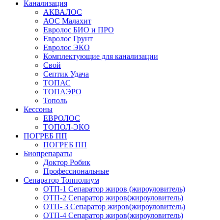
Канализация
АКВАЛОС
АОС Малахит
Евролос БИО и ПРО
Евролос Грунт
Евролос ЭКО
Комплектующие для канализации
Свой
Септик Удача
ТОПАС
ТОПАЭРО
Тополь
Кессоны
ЕВРОЛОС
ТОПОЛ-ЭКО
ПОГРЕБ ПП
ПОГРЕБ ПП
Биопрепараты
Доктор Робик
Профессиональные
Сепаратор Топполиум
ОТП-1 Сепаратор жиров (жироуловитель)
ОТП-2 Сепаратор жиров(жироуловитель)
ОТП- 3 Сепаратор жиров(жироуловитель)
ОТП-4 Сепаратор жиров(жироуловитель)