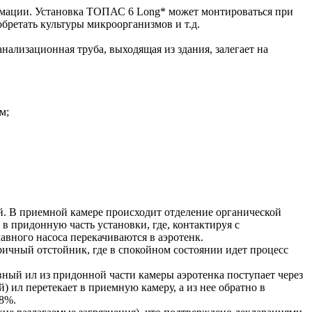
рмации. Установка ТОПАС 6 Long* может монтироваться при
бретать культуры микроорганизмов и т.д.
нализационная труба, выходящая из здания, залегает на
м;
й. В приемной камере происходит отделение органической
 в придонную часть установки, где, контактируя с
авного насоса перекачиваются в аэротенк.
ричный отстойник, где в спокойном состоянии идет процесс
ный ил из придонной части камеры аэротенка поступает через
) ил перетекает в приемную камеру, а из нее обратно в
98%.