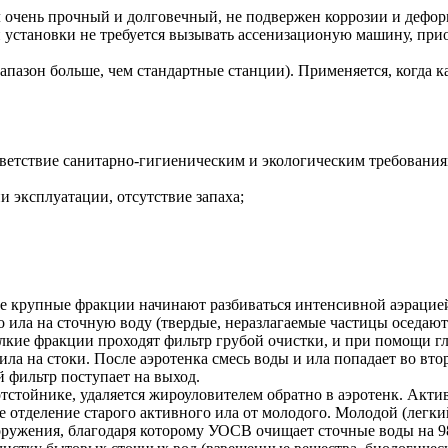
 очень прочный и долговечный, не подвержен коррозии и дефо
 установки не требуется вызывать ассенизационую машину, прио
пазон больше, чем стандартные станции). Применяется, когда ка
ответствие санитарно-гигиеническим и экологическим требования
и эксплуатации, отсутствие запаха;
се крупные фракции начинают разбиваться интенсивной аэрацие
о ила на сточную воду (твердые, неразлагаемые частицы оседают
лкие фракции проходят фильтр грубой очистки, и при помощи гл
а на стоки. После аэротенка смесь воды и ила попадает во вто
й фильтр поступает на выход.
стойнике, удаляется жироуловителем обратно в аэротенк. Актив
е отделение старого активного ила от молодого. Молодой (легкий
ооружения, благодаря которому УОСВ очищает сточные воды на 