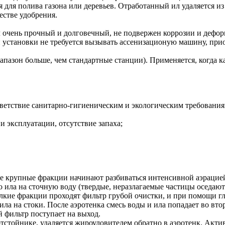
 для полива газона или деревьев. Отработанный ил удаляется из
естве удобрения.
 очень прочный и долговечный, не подвержен коррозии и дефо
 установки не требуется вызывать ассенизационую машину, прио
пазон больше, чем стандартные станции). Применяется, когда ка
ответствие санитарно-гигиеническим и экологическим требования
и эксплуатации, отсутствие запаха;
се крупные фракции начинают разбиваться интенсивной аэрацие
о ила на сточную воду (твердые, неразлагаемые частицы оседают
лкие фракции проходят фильтр грубой очистки, и при помощи гл
а на стоки. После аэротенка смесь воды и ила попадает во вто
й фильтр поступает на выход.
стойнике, удаляется жироуловителем обратно в аэротенк. Актив