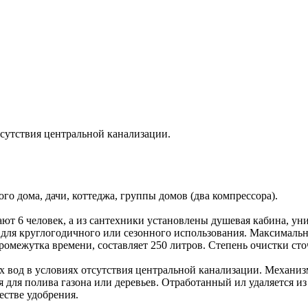
тсутствия центральной канализации.
о дома, дачи, коттеджа, группы домов (два компрессора).
ают 6 человек, а из сантехники установлены душевая кабина, у
 для круглогодичного или сезонного использования. Максимальн
омежутка времени, составляет 250 литров. Степень очистки сто
вод в условиях отсутствия центральной канализации. Механизм
 для полива газона или деревьев. Отработанный ил удаляется из
естве удобрения.