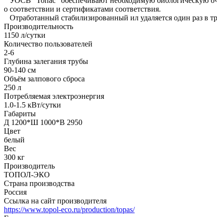
УОСВ "Топас" обеспечивают необходимую биологическую очис
о соответствии и сертификатами соответствия.
Отработанный стабилизированный ил удаляется один раз в тр
Производительность
1150 л/сутки
Количество пользователей
2-6
Глубина залегания трубы
90-140 см
Объём залпового сброса
250 л
Потребляемая электроэнергия
1.0-1.5 кВт/сутки
Габариты
Д 1200*Ш 1000*В 2950
Цвет
белый
Вес
300 кг
Производитель
ТОПОЛ-ЭКО
Страна производства
Россия
Ссылка на сайт производителя
https://www.topol-eco.ru/production/topas/