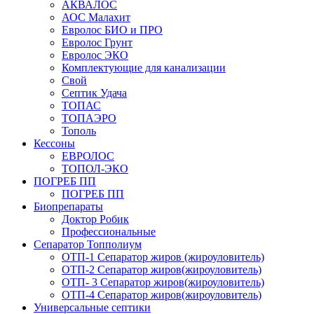
АКВАЛОС
АОС Малахит
Евролос БИО и ПРО
Евролос Грунт
Евролос ЭКО
Комплектующие для канализации
Свой
Септик Удача
ТОПАС
ТОПАЭРО
Тополь
Кессоны
ЕВРОЛОС
ТОПОЛ-ЭКО
ПОГРЕБ ПП
ПОГРЕБ ПП
Биопрепараты
Доктор Робик
Профессиональные
Сепаратор Топполиум
ОТП-1 Сепаратор жиров (жироуловитель)
ОТП-2 Сепаратор жиров(жироуловитель)
ОТП- 3 Сепаратор жиров(жироуловитель)
ОТП-4 Сепаратор жиров(жироуловитель)
Универсальные септики