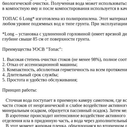
биологической очистки. Полученная вода может использоваться
в компостную яму и после компостирования используется в кач
ТОПАС 6 Long* изготовлена из полипропилена. Этот материал
любом уровне подземных вод и типе грунта. При эксплуатации
*Long – установка с удлиненной горловиной (имеет врезной диа
глубине свыше 85 см от поверхности грунта.
Преимущества УОСВ "Топас":
1. Высокая степень очистки стоков (не менее 98%), полное со
2. Отказ от ассенизационной машины;
3. Компактность, абсолютная герметичность на всем протяжени
4. Длительный срок службы;
5. Простота и удобство обслуживания;
Принцип работы:
Сточная вода поступает в приемную камеру самотеком, где в
части стоков от неорганической и слабое воздействие активног
минеральным осадком, образуется пассивный осадок). Затем ме
В аэротенке происходит интенсивное воздействие активного ил
отделения ила в придонную часть, а вода через дополнительны
В этот момент жировая пленка, образующаяся во вторичном от