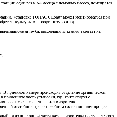
 станции один раз в 3-4 месяца с помощью насоса, помещается
рмации. Установка ТОПАС 6 Long* может монтироваться при
бретать культуры микроорганизмов и т.д.
нализационная труба, выходящая из здания, залегает на
м;
й. В приемной камере происходит отделение органической
 в придонную часть установки, где, контактируя с
авного насоса перекачиваются в аэротенк.
ричный отстойник, где в спокойном состоянии идет процесс
ный ил из придонной части камеры аэротенка поступает через