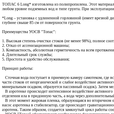
ТОПАС 6 Long* изготовлена из полипропилена. Этот материал
любом уровне подземных вод и типе грунта. При эксплуатации
*Long – установка с удлиненной горловиной (имеет врезной диа
глубине свыше 85 см от поверхности грунта.
Преимущества УОСВ "Топас":
1. Высокая степень очистки стоков (не менее 98%), полное со
2. Отказ от ассенизационной машины;
3. Компактность, абсолютная герметичность на всем протяжени
4. Длительный срок службы;
5. Простота и удобство обслуживания;
Принцип работы:
Сточная вода поступает в приемную камеру самотеком, где в
части стоков от неорганической и слабое воздействие активног
минеральным осадком, образуется пассивный осадок). Затем ме
В аэротенке происходит интенсивное воздействие активного ил
отделения ила в придонную часть, а вода через дополнительны
В этот момент жировая пленка, образующаяся во вторичном от
насос аэротенка в стабилизатор, где происходит гравитационно
аэротенк. Таким образом, создается замкнутый цикл работы с