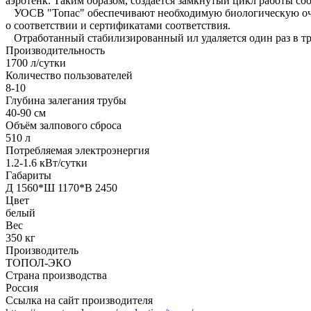
аэротенк. Таким образом, создается замкнутый цикл работы с
УОСВ "Топас" обеспечивают необходимую биологическую очис
о соответствии и сертификатами соответствия.
Отработанный стабилизированный ил удаляется один раз в тр
Производительность
1700 л/сутки
Количество пользователей
8-10
Глубина залегания трубы
40-90 см
Объём залпового сброса
510 л
Потребляемая электроэнергия
1.2-1.6 кВт/сутки
Габариты
Д 1560*Ш 1170*В 2450
Цвет
белый
Вес
350 кг
Производитель
ТОПОЛ-ЭКО
Страна производства
Россия
Ссылка на сайт производителя