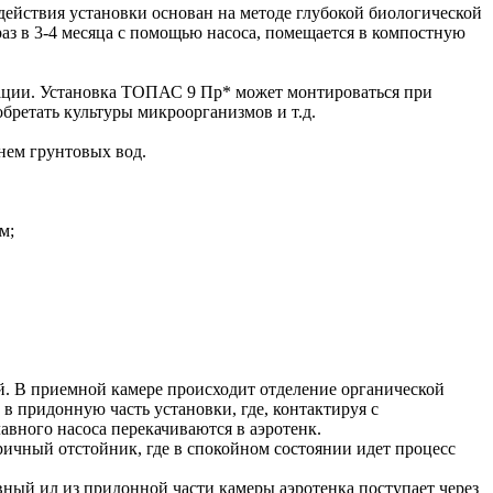
ействия установки основан на методе глубокой биологической
раз в 3-4 месяца с помощью насоса, помещается в компостную
ации. Установка ТОПАС 9 Пр* может монтироваться при
бретать культуры микроорганизмов и т.д.
нем грунтовых вод.
м;
й. В приемной камере происходит отделение органической
 в придонную часть установки, где, контактируя с
авного насоса перекачиваются в аэротенк.
ричный отстойник, где в спокойном состоянии идет процесс
ный ил из придонной части камеры аэротенка поступает через