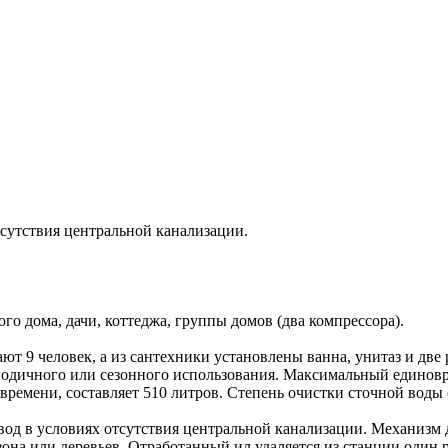
тсутствия центральной канализации.
о дома, дачи, коттеджа, группы домов (два компрессора).
ают 9 человек, а из сантехники установлены ванна, унитаз и дв
годичного или сезонного использования. Максимальный единовре
ремени, составляет 510 литров. Степень очистки сточной воды 
д в условиях отсутствия центральной канализации. Механизм д
зона или деревьев. Отработанный ил удаляется из станции один 