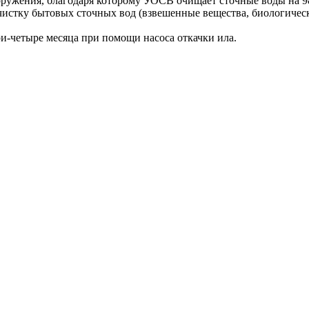
ооружения, благодаря которому УОСВ очищает сточные воды на 
тку бытовых сточных вод (взвешенные вещества, биологически
и-четыре месяца при помощи насоса откачки ила.