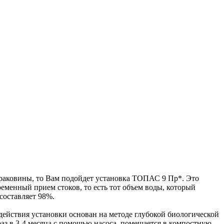
е раковины, то Вам подойдет установка ТОПАС 9 Пр*. Это
менный прием стоков, то есть тот объем воды, который
составляет 98%.
ействия установки основан на методе глубокой биологической
раз в 3-4 месяца с помощью насоса, помещается в компостную