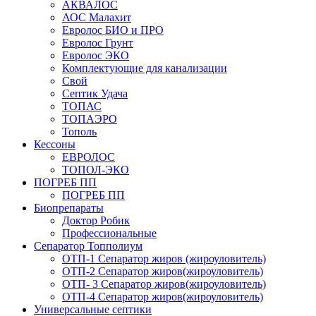
АКВАЛОС
АОС Малахит
Евролос БИО и ПРО
Евролос Грунт
Евролос ЭКО
Комплектующие для канализации
Свой
Септик Удача
ТОПАС
ТОПАЭРО
Тополь
Кессоны
ЕВРОЛОС
ТОПОЛ-ЭКО
ПОГРЕБ ПП
ПОГРЕБ ПП
Биопрепараты
Доктор Робик
Профессиональные
Сепаратор Топполиум
ОТП-1 Сепаратор жиров (жироуловитель)
ОТП-2 Сепаратор жиров(жироуловитель)
ОТП- 3 Сепаратор жиров(жироуловитель)
ОТП-4 Сепаратор жиров(жироуловитель)
Универсальные септики