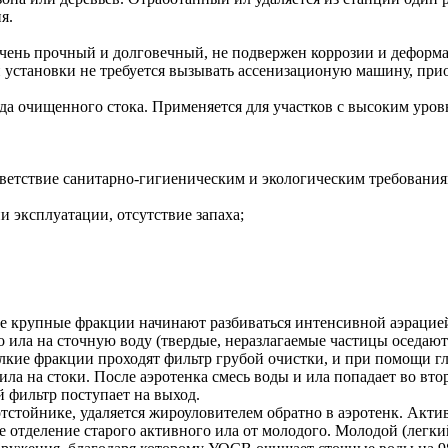
я.
чень прочный и долговечный, не подвержен коррозии и деформ
 установки не требуется вызывать ассенизационую машину, прио
да очищенного стока. Применяется для участков с высоким уров
ответствие санитарно-гигиеническим и экологическим требования
и эксплуатации, отсутствие запаха;
се крупные фракции начинают разбиваться интенсивной аэрацие
о ила на сточную воду (твердые, неразлагаемые частицы оседают
лкие фракции проходят фильтр грубой очистки, и при помощи гл
а на стоки. После аэротенка смесь воды и ила попадает во вто
й фильтр поступает на выход.
стойнике, удаляется жироуловителем обратно в аэротенк. Актив
е отделение старого активного ила от молодого. Молодой (легкий