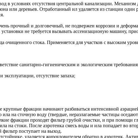
д в условиях отсутствия центральной канализации. Механизм д
зона или деревьев. Отработанный ил удаляется из станции один 
я.
чень прочный и долговечный, не подвержен коррозии и деформ
 установки не требуется вызывать ассенизационую машину, прио
да очищенного стока. Применяется для участков с высоким уров
ответствие санитарно-гигиеническим и экологическим требования
и эксплуатации, отсутствие запаха;
се крупные фракции начинают разбиваться интенсивной аэрацие
о ила на сточную воду (твердые, неразлагаемые частицы оседают
лкие фракции проходят фильтр грубой очистки, и при помощи гл
а на стоки. После аэротенка смесь воды и ила попадает во вто
й фильтр поступает на выход.
стойнике, удаляется жироуловителем обратно в аэротенк. Актив