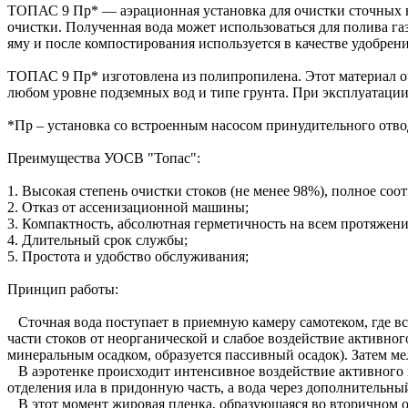
ТОПАС 9 Пр* — аэрационная установка для очистки сточных во
очистки. Полученная вода может использоваться для полива га
яму и после компостирования используется в качестве удобрени
ТОПАС 9 Пр* изготовлена из полипропилена. Этот материал о
любом уровне подземных вод и типе грунта. При эксплуатации
*Пр – установка со встроенным насосом принудительного отво
Преимущества УОСВ "Топас":
1. Высокая степень очистки стоков (не менее 98%), полное со
2. Отказ от ассенизационной машины;
3. Компактность, абсолютная герметичность на всем протяжени
4. Длительный срок службы;
5. Простота и удобство обслуживания;
Принцип работы:
Сточная вода поступает в приемную камеру самотеком, где в
части стоков от неорганической и слабое воздействие активног
минеральным осадком, образуется пассивный осадок). Затем ме
В аэротенке происходит интенсивное воздействие активного ил
отделения ила в придонную часть, а вода через дополнительны
В этот момент жировая пленка, образующаяся во вторичном от