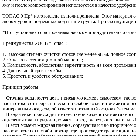
яму и после компостирования используется в качестве удобрени
ТОПАС 9 Пр* изготовлена из полипропилена. Этот материал о
любом уровне подземных вод и типе грунта. При эксплуатации
*Пр – установка со встроенным насосом принудительного отво
Преимущества УОСВ "Топас":
1. Высокая степень очистки стоков (не менее 98%), полное со
2. Отказ от ассенизационной машины;
3. Компактность, абсолютная герметичность на всем протяжени
4. Длительный срок службы;
5. Простота и удобство обслуживания;
Принцип работы:
Сточная вода поступает в приемную камеру самотеком, где в
части стоков от неорганической и слабое воздействие активног
минеральным осадком, образуется пассивный осадок). Затем ме
В аэротенке происходит интенсивное воздействие активного ил
отделения ила в придонную часть, а вода через дополнительны
В этот момент жировая пленка, образующаяся во вторичном от
насос аэротенка в стабилизатор, где происходит гравитационно