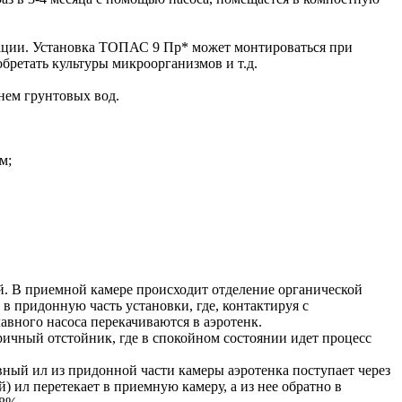
ации. Установка ТОПАС 9 Пр* может монтироваться при
бретать культуры микроорганизмов и т.д.
нем грунтовых вод.
м;
й. В приемной камере происходит отделение органической
 в придонную часть установки, где, контактируя с
авного насоса перекачиваются в аэротенк.
ричный отстойник, где в спокойном состоянии идет процесс
ный ил из придонной части камеры аэротенка поступает через
) ил перетекает в приемную камеру, а из нее обратно в