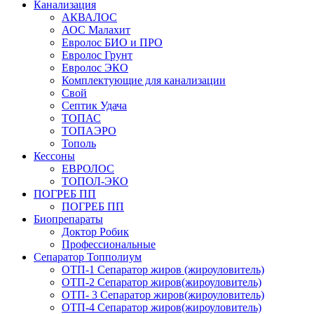
Канализация
АКВАЛОС
АОС Малахит
Евролос БИО и ПРО
Евролос Грунт
Евролос ЭКО
Комплектующие для канализации
Свой
Септик Удача
ТОПАС
ТОПАЭРО
Тополь
Кессоны
ЕВРОЛОС
ТОПОЛ-ЭКО
ПОГРЕБ ПП
ПОГРЕБ ПП
Биопрепараты
Доктор Робик
Профессиональные
Сепаратор Топполиум
ОТП-1 Сепаратор жиров (жироуловитель)
ОТП-2 Сепаратор жиров(жироуловитель)
ОТП- 3 Сепаратор жиров(жироуловитель)
ОТП-4 Сепаратор жиров(жироуловитель)