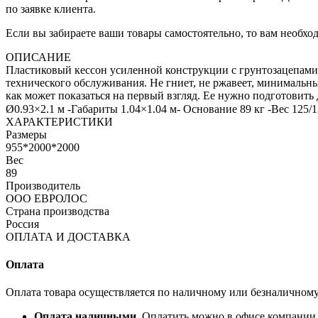
по заявке клиента.
Если вы забираете ваши товары самостоятельно, то вам необход
ОПИСАНИЕ
Пластиковый кессон усиленной конструкции с грунтозацепами
технического обслуживания. Не гниет, не ржавеет, минимальны
как может показаться на первый взгляд. Ее нужно подготовить
Ø0.93×2.1 м -Габариты 1.04×1.04 м- Основание 89 кг -Вeс 125/
ХАРАКТЕРИСТИКИ
Размеры
955*2000*2000
Вес
89
Производитель
ООО ЕВРОЛОС
Страна производства
Россия
ОПЛАТА И ДОСТАВКА
Оплата
Оплата товара осуществляется по наличному или безналичному
Оплата наличными.
Оплатить можно в офисе компании (