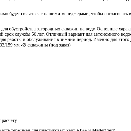
имо будет связаться с нашими менеджерами, чтобы согласовать в
 для обустройства загородных скважин на воду. Основные хара
й срок службы 50 лет. Отличный вариант для автономного водосн
 для работы и обслуживания в зимний период. Именно для этого
133/159 мм -∅ cкважины (под заказ)
 расчету.
есть терминал для пластиковых карт VISA и MasterCard)