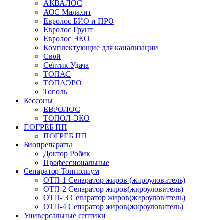
АКВАЛОС
АОС Малахит
Евролос БИО и ПРО
Евролос Грунт
Евролос ЭКО
Комплектующие для канализации
Свой
Септик Удача
ТОПАС
ТОПАЭРО
Тополь
Кессоны
ЕВРОЛОС
ТОПОЛ-ЭКО
ПОГРЕБ ПП
ПОГРЕБ ПП
Биопрепараты
Доктор Робик
Профессиональные
Сепаратор Топполиум
ОТП-1 Сепаратор жиров (жироуловитель)
ОТП-2 Сепаратор жиров(жироуловитель)
ОТП- 3 Сепаратор жиров(жироуловитель)
ОТП-4 Сепаратор жиров(жироуловитель)
Универсальные септики