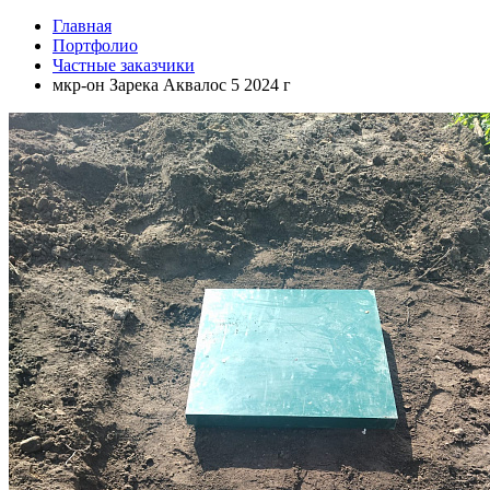
Главная
Портфолио
Частные заказчики
мкр-он Зарека Аквалос 5 2024 г